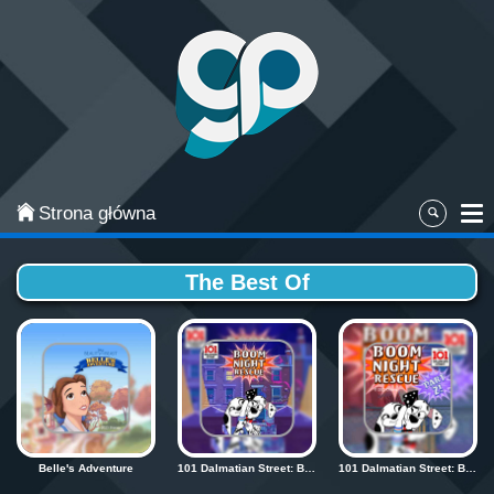
Categories
Najpopularniejsze
Gry zręcznościowe
Gry akcji
Strona główna
Sport
The Best Of
Przygodowe
Gry planszowe i karciane
Łamigłówki
Klasyczne gry
Belle's Adventure
101 Dalmatian Street: Boom Night Rescue 2
101 Dalmatian Street: Boom Night Rescue 2
Gry strategiczne