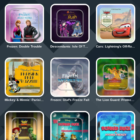
Zaloguj się
Frozen: Double Trouble
Descendants: Isle Of The Lost Rush
Cars: Lightning's Off-Road Training
Mickey & Minnie: Parisian Park Puzzler
Frozen: Olaf's Freeze Fall
The Lion Guard: Protectors Of The Pridelands