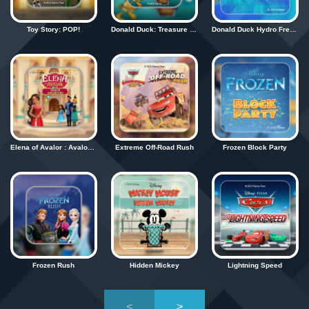
Toy Story: POP!
Donald Duck: Treasure Frenzy
Donald Duck Hydro Frenzy
Elena of Avalor : Avalor Adventure
Extreme Off-Road Rush
Frozen Block Party
Frozen Rush
Hidden Mickey
Lightning Speed
<
>