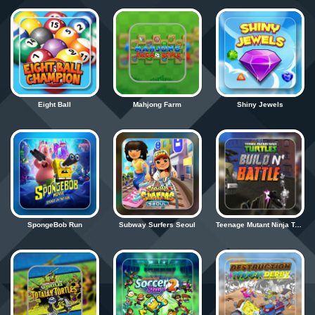
Zaloguj się
Eight Ball
Mahjong Farm
Shiny Jewels
SpongeBob Run
Subway Surfers Seoul
Teenage Mutant Ninja Turtles Build n Battle