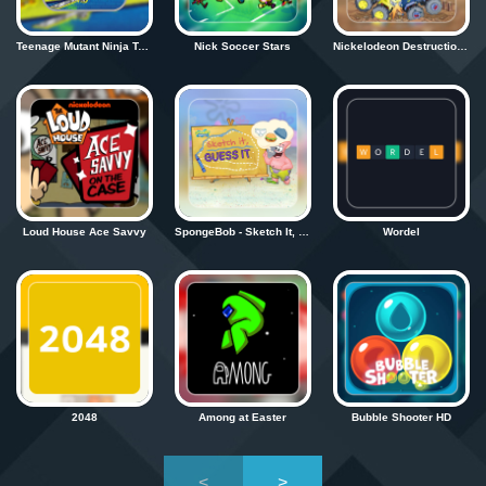
Teenage Mutant Ninja Turtles Totally Turtles
Nick Soccer Stars
Nickelodeon Destruction Truck Derby
Loud House Ace Savvy
SpongeBob - Sketch It, Guess It
Wordel
2048
Among at Easter
Bubble Shooter HD
<
>