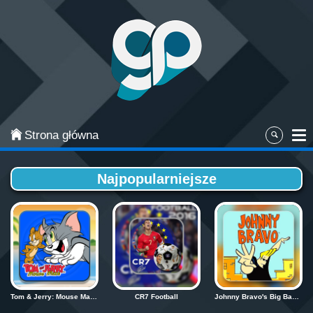
Categories
Najpopularniejsze
Gry zręcznościowe
Gry akcji
Strona główna
Sport
Najpopularniejsze
Przygodowe
Gry planszowe i karciane
Łamigłówki
Klasyczne gry
Tom & Jerry: Mouse Maze - Deluxe
CR7 Football
Johnny Bravo's Big Babe Adventure
Gry strategiczne