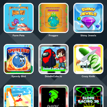
Zaloguj się
Farm Pets
Froggee
Shiny Jewels
Speedy Bird
DoodleCube.io
Crazy Knife