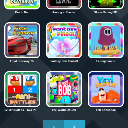
Death Run
Among at Easter
Slope Racing 3D
Final Freeway 2R
Fantasy Star Pinball
Fallingman.io
12 MiniBattles - Two Players
The World Of Bob
Yeti Sensation
<
>