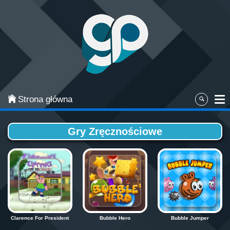
Categories
Najpopularniejsze
Gry zręcznościowe
Gry akcji
Strona główna
Sport
Gry Zręcznościowe
Przygodowe
Gry planszowe i karciane
Łamigłówki
Klasyczne gry
Clarence For President
Bubble Hero
Bubble Jumper
Gry strategiczne