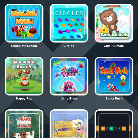
Zaloguj się
Chocolate Dream
Circles
Cute Animals
Happy Fox
Jelly Blast
Santa Rush