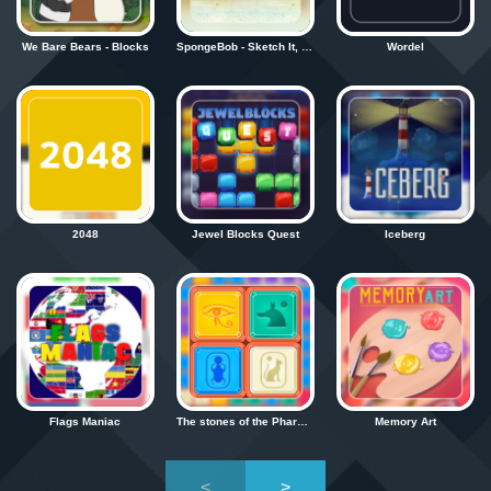
We Bare Bears - Blocks
SpongeBob - Sketch It, Guess It
Wordel
2048
Jewel Blocks Quest
Iceberg
Flags Maniac
The stones of the Pharaoh
Memory Art
<
>