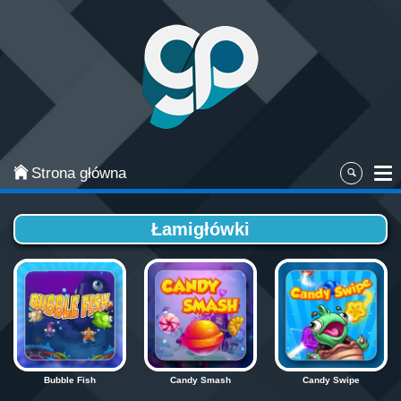
Categories
Najpopularniejsze
Gry zręcznościowe
Gry akcji
Strona główna
Sport
Łamigłówki
Przygodowe
Gry planszowe i karciane
Łamigłówki
Klasyczne gry
Bubble Fish
Candy Smash
Candy Swipe
Gry strategiczne