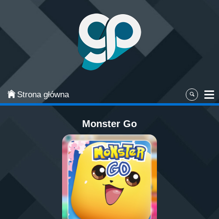
Categories
Najpopularniejsze
Gry zręcznościowe
Gry akcji
Strona główna
Sport
Monster Go
Przygodowe
Gry planszowe i karciane
Łamigłówki
Klasyczne gry
Gry strategiczne