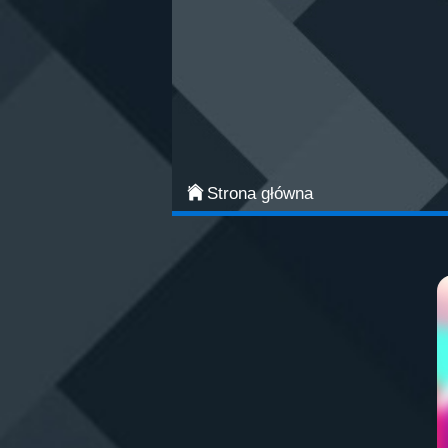
Categories
Najpopularniejsze
Gry zręcznościowe
Gry akcji
Strona główna
Sport
Przygodowe
Gry planszowe i karciane
Łamigłówki
Klasyczne gry
Gry strategiczne