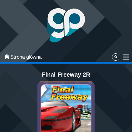
Categories
Najpopularniejsze
Gry zręcznościowe
Gry akcji
Strona główna
Sport
Final Freeway 2R
Przygodowe
Gry planszowe i karciane
Łamigłówki
Klasyczne gry
Gry strategiczne