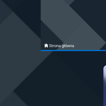
Categories
Najpopularniejsze
Gry zręcznościowe
Gry akcji
Strona główna
Sport
Przygodowe
Gry planszowe i karciane
Łamigłówki
Klasyczne gry
Gry strategiczne