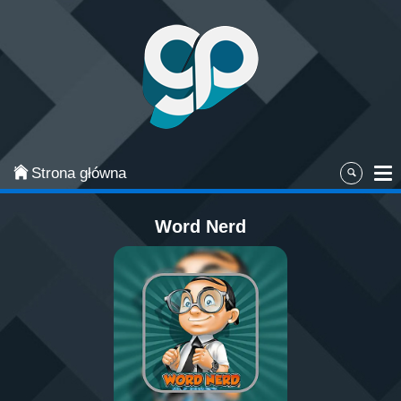
Categories
Najpopularniejsze
Gry zręcznościowe
Gry akcji
Strona główna
Sport
Word Nerd
Przygodowe
Gry planszowe i karciane
Łamigłówki
Klasyczne gry
Gry strategiczne