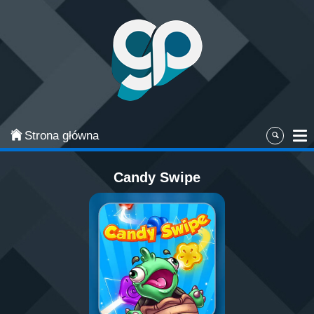
Categories
Najpopularniejsze
Gry zręcznościowe
Gry akcji
Strona główna
Sport
Candy Swipe
Przygodowe
Gry planszowe i karciane
Łamigłówki
Klasyczne gry
Gry strategiczne