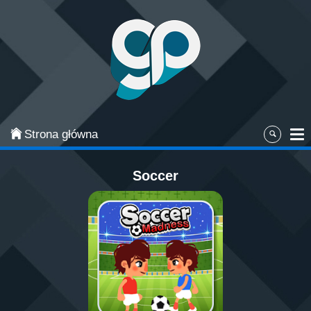
Categories
Najpopularniejsze
Gry zręcznościowe
Gry akcji
Strona główna
Sport
Soccer
Przygodowe
Gry planszowe i karciane
Łamigłówki
Klasyczne gry
Gry strategiczne