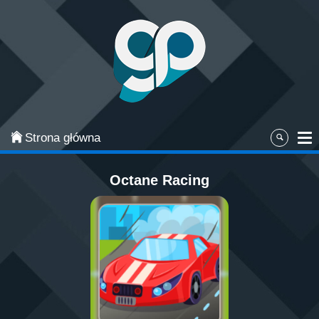
Categories
Najpopularniejsze
Gry zręcznościowe
Gry akcji
Strona główna
Sport
Octane Racing
Przygodowe
Gry planszowe i karciane
Łamigłówki
Klasyczne gry
Gry strategiczne