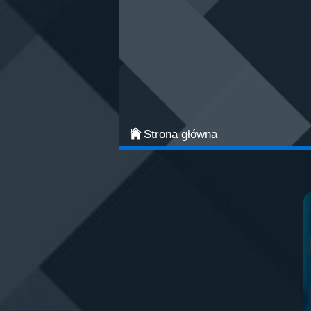
Categories
Najpopularniejsze
Gry zręcznościowe
Gry akcji
Strona główna
Sport
Przygodowe
Gry planszowe i karciane
Łamigłówki
Klasyczne gry
Gry strategiczne