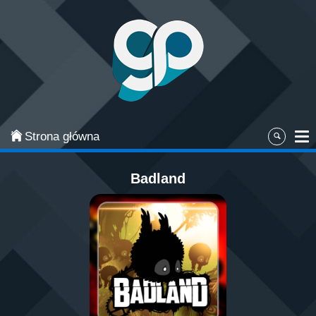
Categories
Najpopularniejsze
Gry zręcznościowe
Gry akcji
Strona główna
Sport
Badland
Przygodowe
Gry planszowe i karciane
Łamigłówki
Klasyczne gry
Gry strategiczne