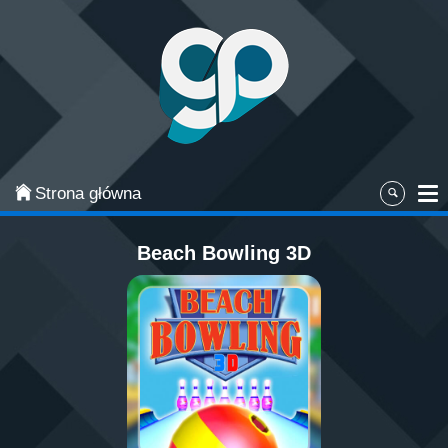
Categories
Najpopularniejsze
Gry zręcznościowe
Gry akcji
Strona główna
Sport
Beach Bowling 3D
Przygodowe
Gry planszowe i karciane
Łamigłówki
Klasyczne gry
Gry strategiczne